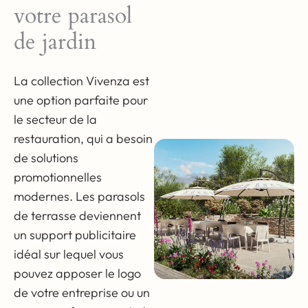
votre parasol
météorologiques
de jardin
défavorables grâce à
une protection spéciale
contre la corrosion.
La collection Vivenza est
une option parfaite pour
le secteur de la
restauration, qui a besoin
Toile pour parasol
de solutions
déporté très
promotionnelles
résistante
modernes. Les parasols
de terrasse deviennent
La toile pour parasol
un support publicitaire
déporté est fabriquée en
idéal sur lequel vous
tissu acrylique de haute
pouvez apposer le logo
qualité de 270 g/m², qui
de votre entreprise ou un