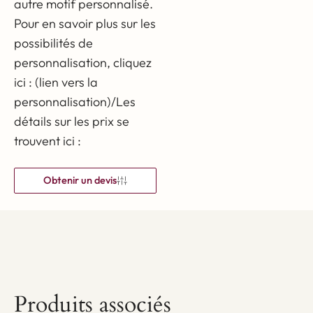
se distingue par sa
autre motif personnalisé.
grande résistance à la
Pour en savoir plus sur les
possibilités de
décoloration et le parasol
personnalisation, cliquez
Vivenza conserve
ici : (lien vers la
l'intensité de ses couleurs
personnalisation)/Les
pendant 1 500 à 1 800
détails sur les prix se
jours. Grâce à un
trouvent ici :
traitement spécial, la
toile de parasol Vivenza
Obtenir un devis
possède également des
propriétés anti-
fongiques, ce qui garantit
la sécurité car le feu na
se propage pas à toute la
surface du parasol en
Produits associés
cas de contact avec une