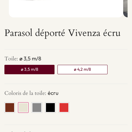
Parasol déporté Vivenza écru
Toile
:
ø 3,5 m/8
ø 3,5 m/8
ø 4,2 m/8
quantité
Coloris de la toile
:
écru
de
Parasol
déporté
Vivenza