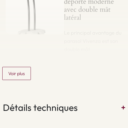
déporté moderne
avec double mât
latéral
Le principal avantage du
parasol Vivenza est son
double mât
latéral.Contrairement
aux modèles
Voir plus
traditionnels avec un mât
central, le grand parasol
déporté permet de
disposer plus librement
Détails techniques
les meubles de jardin et
d'utiliser pleinement
l'espace sous la toile du