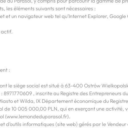
Monde du Parasol, y compris pour parcourir la gamme de p
 les éléments suivants sont nécessaires :
et et un navigateur web tel qu’Internet Explorer, Google 
actif.
ent :
ont le siège social est situé à 63-400 Ostrów Wielkopolsk
 : 8971770609 , inscrite au Registre des Entrepreneurs du
iasto et Wilda, IX Département économique du Registre 
l de 10 005 000,00 PLN, qui en exerçant une activité, v
ol (www.lemondeduparasol.fr).
t d’outils informatiques (site web) gérés par le Vendeur 