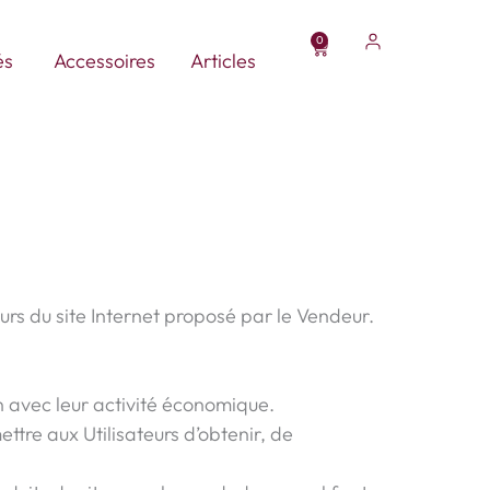
0
Panier
Ouvrir Parasols personnalisés
és
Accessoires
Articles
eurs du site Internet proposé par le Vendeur.
n avec leur activité économique.
ttre aux Utilisateurs d’obtenir, de