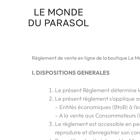
Aller
au
contenu
Règlement de vente en ligne de la boutique Le M
I. DISPOSITIONS GENERALES
Le présent Règlement détermine les 
Le présent règlement s’applique a
– Entités économiques (BtoB) à l’e
– A la vente aux Consommateurs (B
Le règlement est accessible en per
reproduire et d’enregistrer son co