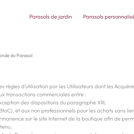
Ouvrir Parasols de jardin
Parasols de jardin
Parasols personnalis
onde du Parasol
règles d’utilisation par les Utilisateurs dont les Acquér
ux transactions commerciales entre :
xception des dispositions du paragraphe XIII;
toC), et aux non professionnels pour les achats sans lie
manence sur le site Internet de la boutique afin de perme
ntenu.