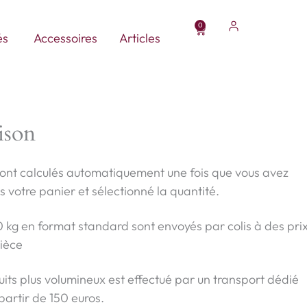
0
Panier
Ouvrir Parasols personnalisés
és
Accessoires
Articles
aison
 sont calculés automatiquement une fois que vous avez
s votre panier et sélectionné la quantité.
0 kg en format standard sont envoyés par colis à des pri
pièce
its plus volumineux est effectué par un transport dédié
 partir de 150 euros.