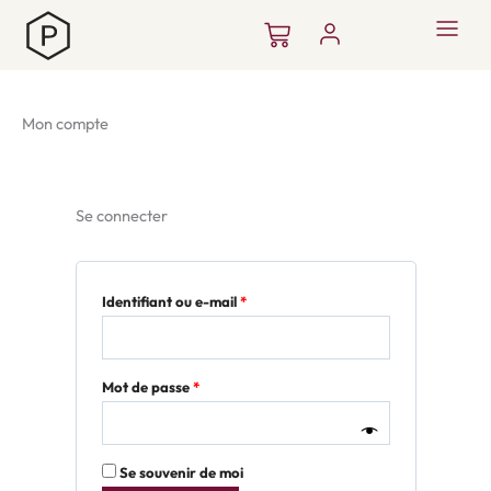
Aller
Panier
au
contenu
Mon compte
Se connecter
Obligatoire
Obligatoire
Identifiant ou e-mail
*
Mot de passe
*
Se souvenir de moi