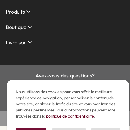
Produits
Boutique
Livraison
Avez-vous des questions?
contact@lemondeduparasol.fr
Nous utilisons des cookies pour vous offrir la meilleure
expérience de navigation, personnaliser le contenu de
Tel :
01 89 48 05 52
notre site, analyser le trafic du site et vous montrer des
publicités pertinentes. Plus d'informations peuvent être
Nous garantissons des paiements sécurisés en ligne
trouvées dans la
politique de confidentialité
.