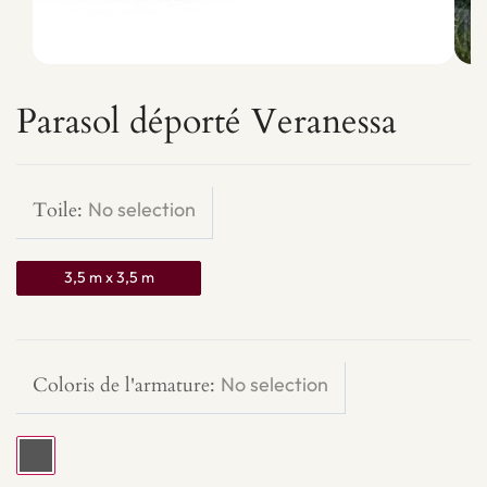
Parasol déporté Veranessa
quantité
de
Parasol
Toile
:
No selection
déporté
Veranessa
3,5 m x 3,5 m
Coloris de l'armature
:
No selection