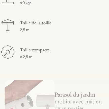
40 kgs
Taille de la toille
2,5 m
Taille compacte
ø 2,5 m
Parasol du jardin
mobile avec mât en
deux parties