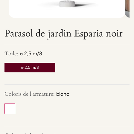
Parasol de jardin Esparia noir
quantité
Toile
:
ø 2,5 m/8
de
Parasol
de
ø 2,5 m/8
jardin
Esparia
Coloris de l'armature
:
blanc