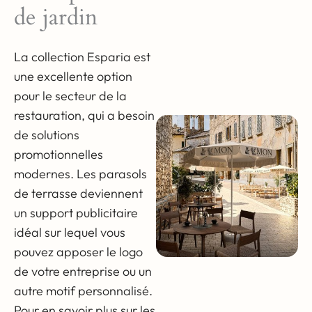
de jardin
La toile acrylique de 270
g/m² se caractérise par
La collection Esparia est
une résistance élevée à
une excellente option
la décoloration, ce qui
pour le secteur de la
garantit une solidité des
restauration, qui a besoin
couleurs de 1500 à 1800
de solutions
jours*. Grâce à une
promotionnelles
finition spéciale, le
modernes. Les parasols
matériau a gagné en
de terrasse deviennent
résistance aux conditions
un support publicitaire
climatiques difficiles, ce
idéal sur lequel vous
qui prolonge sa durée de
pouvez apposer le logo
vie. En outre, la toile
de votre entreprise ou un
acrylique est protégée
autre motif personnalisé.
contre les moisissures et
Pour en savoir plus sur les