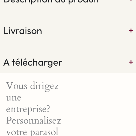
L'application d'un
système de
remplacement de la toile
Livraison
permet de le faire sans
effort, ce qui rend le
parasol du jardin Esparia
A télécharger
utilisable pendant de
nombreuses saisons.
Vous dirigez
une
La toile acrylique
entreprise?
durable résistante
Personnalisez
aux facteurs
votre parasol
externes