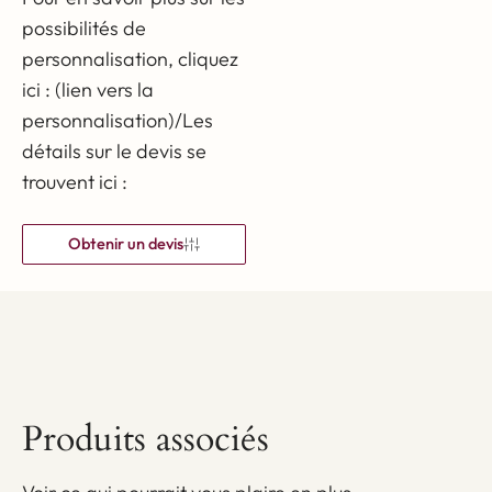
les champignons, ce qui
possibilités de
personnalisation, cliquez
garantit sa fonctionnalité
ici : (lien vers la
et sa sécurité. *La
personnalisation)/Les
période indiquée dépend
détails sur le devis se
de l'utilisation correcte du
trouvent ici :
produit.
Obtenir un devis
Protection
supplémentaire
contre l'eau -
Parasol de jardin
Produits associés
hydrofuge