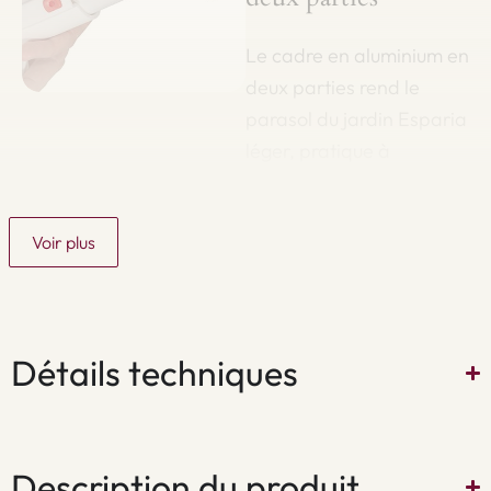
Le cadre en aluminium en
deux parties rend le
parasol du jardin Esparia
léger, pratique à
assembler et beaucoup
plus facile à transporter
Voir plus
et à ranger.
Détails techniques
Parasol du jardin
avec système de
remplacement facile
de la toile
Description du produit