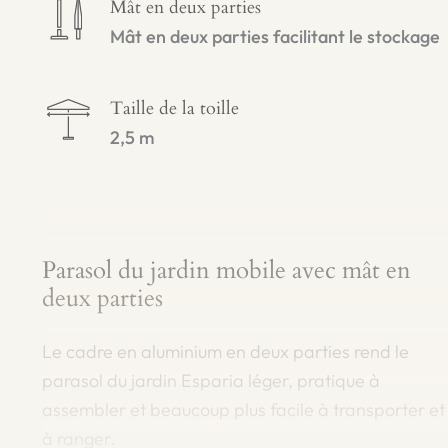
Mât en deux parties
Mât en deux parties facilitant le stockage
Taille de la toille
2,5 m
Parasol du jardin mobile avec mât en
deux parties
Le cadre en aluminium en deux parties rend le
parasol du jardin Esparia léger, pratique à
assembler et beaucoup plus facile à transporter et
à ranger.