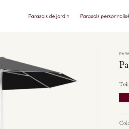
Ouvrir Parasols de jardin
Parasols de jardin
Parasols personnalis
PARA
Pa
quant
Toil
de
Paras
de
jardi
Espar
Colo