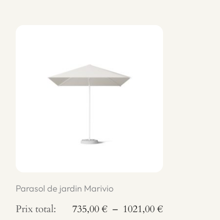
Parasol du jardin avec système
d'ouverture sans effort
Parasol de jardin Marivio
P
Prix total:
735,00
€
–
1021,00
€
Le mécanisme d'ouverture de type "clic" avec