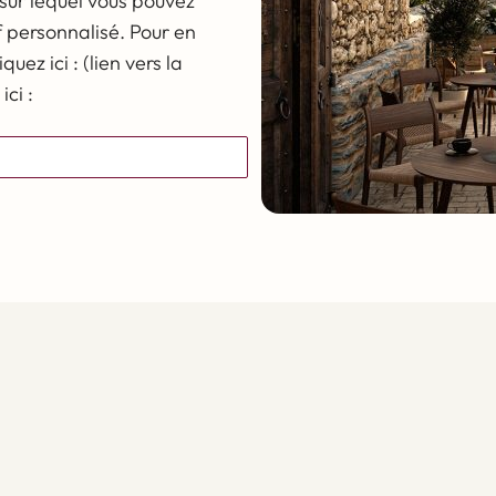
 sur lequel vous pouvez
f personnalisé. Pour en
quez ici : (lien vers la
ici :
s
Protection supplémentaire contre l'eau -
Parasol de jardin hydrofuge
La finition avec biais de la toile ajoute un accent
élégant et stylé à l'ensemble du design et