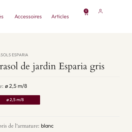
0
Panier
Ouvrir Parasols personnalisés
és
Accessoires
Articles
SOLS ESPARIA
rasol de jardin Esparia gris
ité
e
:
ø 2,5 m/8
ol
ø 2,5 m/8
n
ia
ris de l'armature
:
blanc