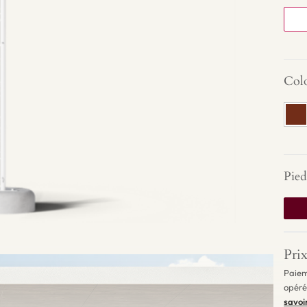
Colo
Pied
Prix
Paiem
opéré
savoi