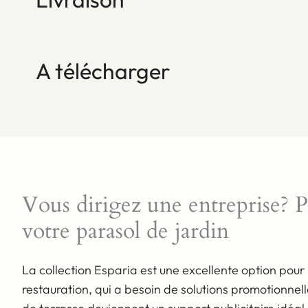
A télécharger
Vous dirigez une entreprise? P
La toile acrylique durable résistante aux
votre parasol de jardin
facteurs externes
La collection Esparia est une excellente option pour 
La toile acrylique de 270 g/m² se caractérise par
restauration, qui a besoin de solutions promotionne
une résistance élevée à la décoloration, ce qui