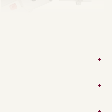
Parasol du jardin avec système de
remplacement facile de la toile
L'application d'un système de remplacement de la
toile permet de le faire sans effort, ce qui rend le
parasol du jardin Esparia utilisable pendant de