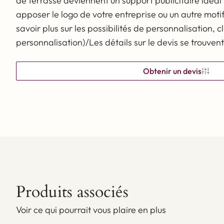
de terrasse deviennent un support publicitaire idéal
garantit une solidité des couleurs de 1500 à 1800
apposer le logo de votre entreprise ou un autre moti
jours*. Grâce à une finition spéciale, le matériau a
savoir plus sur les possibilités de personnalisation, cli
gagné en résistance aux conditions climatiques
personnalisation)/Les détails sur le devis se trouvent 
difficiles, ce qui prolonge sa durée de vie. En outre,
la toile acrylique est protégée contre les moisissure
Obtenir un devis
et les champignons, ce qui garantit sa
fonctionnalité et sa sécurité. *La période indiquée
dépend de l'utilisation correcte du produit.
Produits associés
Voir ce qui pourrait vous plaire en plus